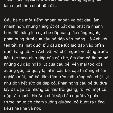
làm mạnh hơn chút nữa đi…
Cậu bé dạ một tiếng ngoan ngoãn và bắt đầu làm
nhanh hơn, những tiếng ót ót bắt đầu phát ra nhanh
hơn. Rồi hăng lên cậu bé dập càng lúc càng mạnh,
phần bụng dưới của cậu bé dập vào mông Hà Anh kêu
ten tét, hai hạt dưới bìu cậu bé lúc lắc đập vào phần
dưới háng cô. Hà Anh vất vả chúi người về đằng trước
liên tục theo nhịp dập của cậu bé, âm đạo cô ăn no nê
những cú dập ngập lút của cậu bé. Vén mái tóc xõa
xuống gối, cô quay lại nhìn cậu bé, cậu ta đang nhắm
nghiền mắt, mồ hôi lấm tấm trên mặt, răng cắn chặt lại
như dồn hết sức để dập cô. Phần hông cậu bé đu đưa
lấy đà dập cô những cú như trời giáng, rồi với một cú
dập rất mạnh, Hà Anh chúi sấp hẳn người về phía
trước, ngực cô chạm xuống giường, cô buột ra tiếng
kêu khe khẽ và nói: