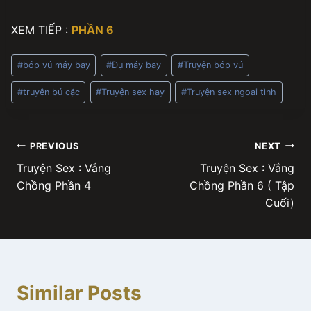
XEM TIẾP :
PHẦN 6
Post
#
bóp vú máy bay
#
Đụ máy bay
#
Truyện bóp vú
Tags:
#
truyện bú cặc
#
Truyện sex hay
#
Truyện sex ngoại tình
Post
PREVIOUS
NEXT
Truyện Sex : Vắng
Truyện Sex : Vắng
navigation
Chồng Phần 4
Chồng Phần 6 ( Tập
Cuối)
Similar Posts