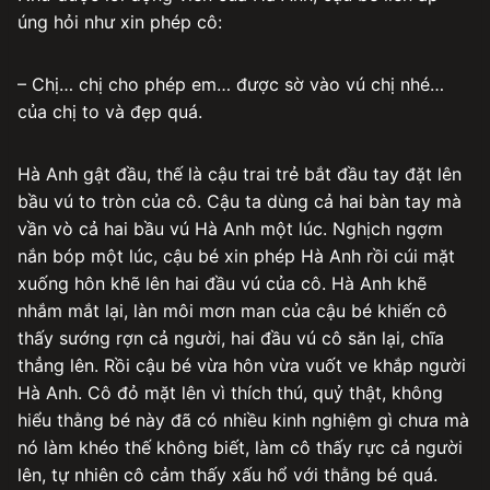
úng hỏi như xin phép cô:
– Chị… chị cho phép em… được sờ vào vú chị nhé…
của chị to và đẹp quá.
Hà Anh gật đầu, thế là cậu trai trẻ bắt đầu tay đặt lên
bầu vú to tròn của cô. Cậu ta dùng cả hai bàn tay mà
vần vò cả hai bầu vú Hà Anh một lúc. Nghịch ngợm
nắn bóp một lúc, cậu bé xin phép Hà Anh rồi cúi mặt
xuống hôn khẽ lên hai đầu vú của cô. Hà Anh khẽ
nhắm mắt lại, làn môi mơn man của cậu bé khiến cô
thấy sướng rợn cả người, hai đầu vú cô săn lại, chĩa
thẳng lên. Rồi cậu bé vừa hôn vừa vuốt ve khắp người
Hà Anh. Cô đỏ mặt lên vì thích thú, quỷ thật, không
hiểu thằng bé này đã có nhiều kinh nghiệm gì chưa mà
nó làm khéo thế không biết, làm cô thấy rực cả người
lên, tự nhiên cô cảm thấy xấu hổ với thằng bé quá.