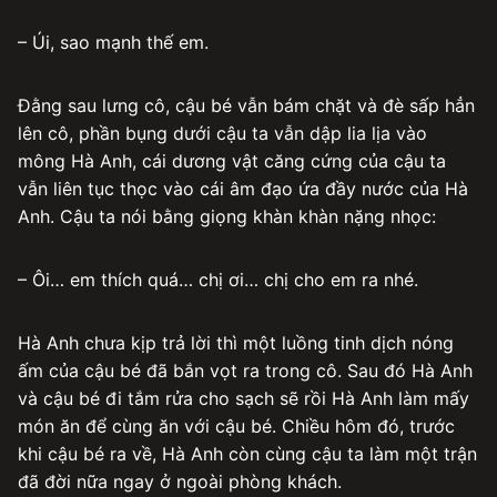
– Úi, sao mạnh thế em.
Đằng sau lưng cô, cậu bé vẫn bám chặt và đè sấp hẳn
lên cô, phần bụng dưới cậu ta vẫn dập lia lịa vào
mông Hà Anh, cái dương vật căng cứng của cậu ta
vẫn liên tục thọc vào cái âm đạo ứa đầy nước của Hà
Anh. Cậu ta nói bằng giọng khàn khàn nặng nhọc:
– Ôi… em thích quá… chị ơi… chị cho em ra nhé.
Hà Anh chưa kịp trả lời thì một luồng tinh dịch nóng
ấm của cậu bé đã bắn vọt ra trong cô. Sau đó Hà Anh
và cậu bé đi tắm rửa cho sạch sẽ rồi Hà Anh làm mấy
món ăn để cùng ăn với cậu bé. Chiều hôm đó, trước
khi cậu bé ra về, Hà Anh còn cùng cậu ta làm một trận
đã đời nữa ngay ở ngoài phòng khách.