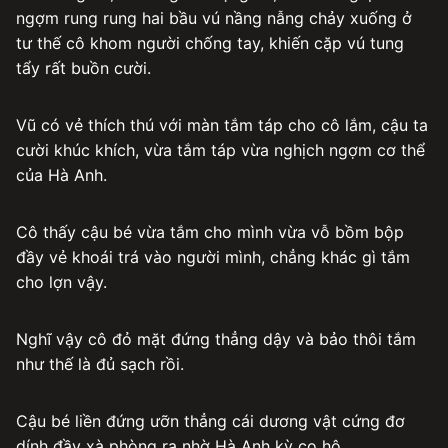
ngợm rung rung hai bầu vú nầng nẫng chảy xuống ở
tư thế cô khom người chống tay, khiến cặp vú tung
tẩy rất buồn cười.
Vũ có vẻ thích thú với màn tắm táp cho cô lắm, cậu ta
cười khúc khích, vừa tắm táp vừa nghịch ngợm cơ thể
của Hà Anh.
Cô thấy cậu bé vừa tắm cho mình vừa vỗ bồm bộp
đầy vẻ khoái trá vào người mình, chẳng khác gì tắm
cho lợn vậy.
Nghĩ vậy cô đỏ mặt đứng thẳng dậy và bảo thôi tắm
như thế là đủ sạch rồi.
Cậu bé liền đứng ưỡn thẳng cái dương vật cứng đơ
dính đầy xà phòng ra nhờ Hà Anh kỳ cọ hộ.