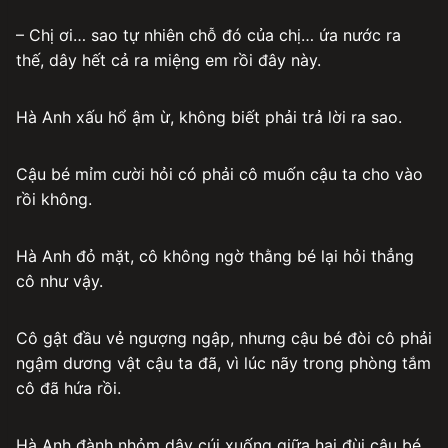
– Chị ơi… sao tự nhiên chỗ đó của chị… ứa nước ra
thế, dây hết cả ra miệng em rồi đây này.
Hà Anh xấu hổ ậm ừ, không biết phải trả lời ra sao.
Cậu bé mỉm cười hỏi có phải cô muốn cậu ta cho vào
rồi không.
Hà Anh đỏ mặt, cô không ngờ thằng bé lại hỏi thẳng
cô như vậy.
Cô gật đầu vẻ ngượng ngập, nhưng cậu bé đòi cô phải
ngậm dương vật cậu ta đã, vì lúc nãy trong phòng tắm
cô đã hứa rồi.
Hà Anh đành nhỏm dậy cúi xuống giữa hai đùi cậu bé