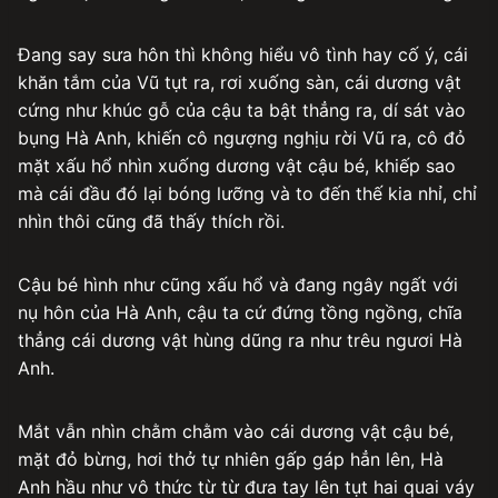
Đang say sưa hôn thì không hiểu vô tình hay cố ý, cái
khăn tắm của Vũ tụt ra, rơi xuống sàn, cái dương vật
cứng như khúc gỗ của cậu ta bật thẳng ra, dí sát vào
bụng Hà Anh, khiến cô ngượng nghịu rời Vũ ra, cô đỏ
mặt xấu hổ nhìn xuống dương vật cậu bé, khiếp sao
mà cái đầu đó lại bóng lưỡng và to đến thế kia nhỉ, chỉ
nhìn thôi cũng đã thấy thích rồi.
Cậu bé hình như cũng xấu hổ và đang ngây ngất với
nụ hôn của Hà Anh, cậu ta cứ đứng tồng ngồng, chĩa
thẳng cái dương vật hùng dũng ra như trêu ngươi Hà
Anh.
Mắt vẫn nhìn chằm chằm vào cái dương vật cậu bé,
mặt đỏ bừng, hơi thở tự nhiên gấp gáp hẳn lên, Hà
Anh hầu như vô thức từ từ đưa tay lên tụt hai quai váy