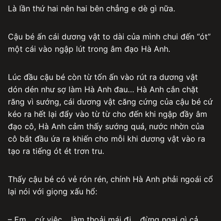
Là lần thứ hai nên hai bên chẳng e dè gì nữa.
Cậu bé ấn cái dương vật to dài của mình chui đến “ót”
một cái vào ngập lút trong âm đạo Hà Anh.
Lúc đầu cậu bé còn từ tốn ấn vào rút ra dương vật
dón dén như sợ làm Hà Anh đau… Hà Anh cắn chặt
răng vì sướng, cái dương vật căng cứng của cậu bé cứ
kéo ra hết lại đẩy vào từ từ cho đến khi ngập đầy âm
đạo cô, Hà Anh cảm thấy sướng quá, nước nhờn của
cô bắt đầu ứa ra khiến cho mỗi khi dương vật vào ra
tạo ra tiếng ót ét trơn tru.
Thấy cậu bé có vẻ rón rén, chính Hà Anh phải ngoái cổ
lại nói với giọng xấu hổ:
– Em… cứ việc… làm thoải mái đi… đừng ngại gì cả,