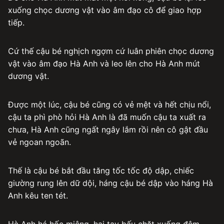
xuống chọc dương vật vào âm đạo cô để giao hợp
tiếp.
Cứ thế cậu bé nghịch ngợm cứ luân phiên chọc dương
vật vào âm đạo Hà Anh và leo lên cho Hà Anh mút
dương vật.
Được một lúc, cậu bé cũng có vẻ mệt và hết chịu nổi,
cậu ta phì phò hỏi Hà Anh là đã muốn cậu ta xuất ra
chưa, Hà Anh cũng ngất ngây lắm rồi nên cô gật đầu
vẻ ngoan ngoãn.
Thế là cậu bé bắt đầu tăng tốc tốc độ dập, chiếc
giường rung lên dữ dội, háng cậu bé dập vào háng Hà
Anh kêu ten tét.
Hà Anh há hốc miệng, hai tay bấu chặt xuống đệm,