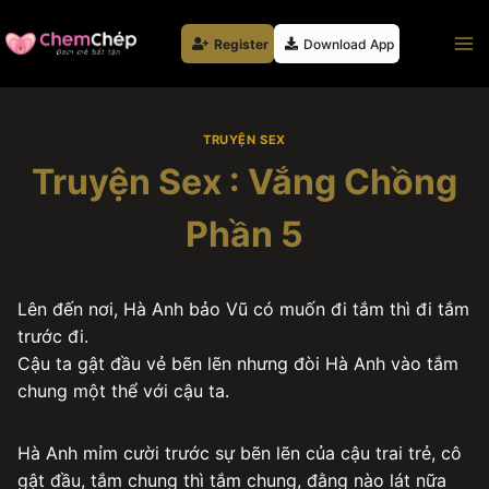
Skip
to
Register
Download App
content
TRUYỆN SEX
Truyện Sex : Vắng Chồng
Phần 5
Lên đến nơi, Hà Anh bảo Vũ có muốn đi tắm thì đi tắm
trước đi.
Cậu ta gật đầu vẻ bẽn lẽn nhưng đòi Hà Anh vào tắm
chung một thể với cậu ta.
Hà Anh mỉm cười trước sự bẽn lẽn của cậu trai trẻ, cô
gật đầu, tắm chung thì tắm chung, đằng nào lát nữa