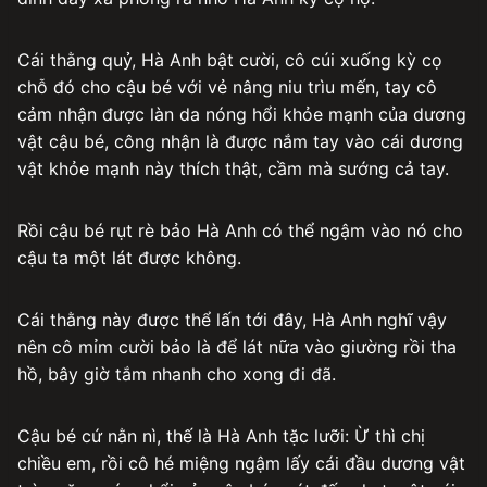
Cái thằng quỷ, Hà Anh bật cười, cô cúi xuống kỳ cọ
chỗ đó cho cậu bé với vẻ nâng niu trìu mến, tay cô
cảm nhận được làn da nóng hổi khỏe mạnh của dương
vật cậu bé, công nhận là được nắm tay vào cái dương
vật khỏe mạnh này thích thật, cầm mà sướng cả tay.
Rồi cậu bé rụt rè bảo Hà Anh có thể ngậm vào nó cho
cậu ta một lát được không.
Cái thằng này được thể lấn tới đây, Hà Anh nghĩ vậy
nên cô mỉm cười bảo là để lát nữa vào giường rồi tha
hồ, bây giờ tắm nhanh cho xong đi đã.
Cậu bé cứ nằn nì, thế là Hà Anh tặc lưỡi: Ừ thì chị
chiều em, rồi cô hé miệng ngậm lấy cái đầu dương vật