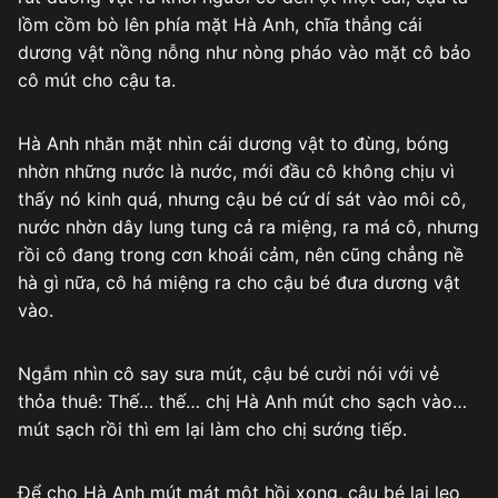
lồm cồm bò lên phía mặt Hà Anh, chĩa thẳng cái
dương vật nồng nỗng như nòng pháo vào mặt cô bảo
cô mút cho cậu ta.
Hà Anh nhăn mặt nhìn cái dương vật to đùng, bóng
nhờn những nước là nước, mới đầu cô không chịu vì
thấy nó kinh quá, nhưng cậu bé cứ dí sát vào môi cô,
nước nhờn dây lung tung cả ra miệng, ra má cô, nhưng
rồi cô đang trong cơn khoái cảm, nên cũng chẳng nề
hà gì nữa, cô há miệng ra cho cậu bé đưa dương vật
vào.
Ngắm nhìn cô say sưa mút, cậu bé cười nói với vẻ
thỏa thuê: Thế… thế… chị Hà Anh mút cho sạch vào…
mút sạch rồi thì em lại làm cho chị sướng tiếp.
Để cho Hà Anh mút mát một hồi xong, cậu bé lại leo