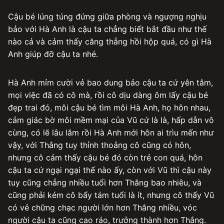
Cậu bé lúng túng đứng giữa phòng và ngượng nghịu
bảo với Hà Anh là cậu ta chẳng biết bắt đầu như thế
nào cả và cảm thấy căng thẳng hồi hộp quá, có gì Hà
Anh giúp đỡ cậu ta nhé.
Hà Anh mỉm cười vẻ bao dung bảo cậu ta cứ yên tâm,
mọi việc đã có cô mà, rồi cô dịu dàng ôm lấy cậu bé
đẹp trai đó, môi cậu bé tìm môi Hà Anh, họ hôn nhau,
cảm giác bờ môi mềm mại của Vũ cứ là là, hấp dẫn vô
cùng, có lẽ lâu lắm rồi Hà Anh mới hôn ai trìu mến như
vậy, với Thắng tuy thỉnh thoảng cô cũng có hôn,
nhưng cô cảm thấy cậu bé đó còn trẻ con quá, hôn
cậu ta cứ ngại ngại thế nào ấy, còn với Vũ thì cậu này
tuy cũng chẳng nhiều tuổi hơn Thắng bao nhiêu, và
cũng phải kém cô bẩy tám tuổi là ít, nhưng cô thấy Vũ
có vẻ chững chạc người lớn hơn Thắng nhiều, vóc
người cậu ta cũng cao ráo, trưởng thành hơn Thắng.