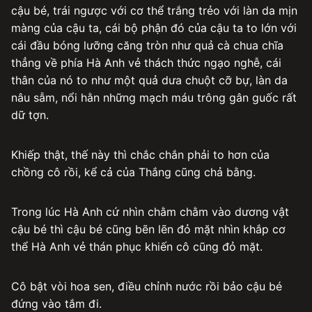
cậu bé, trái ngược với cơ thể trắng trẻo với làn da mịn
màng của cậu ta, cái bộ phận đó của cậu ta to lớn với
cái đầu bóng lưỡng căng tròn như quả cà chua chĩa
thẳng về phía Hà Anh vẻ thách thức ngạo nghễ, cái
thân của nó to như một quả dưa chuột cỡ bự, làn da
nâu sẫm, nổi hằn những mạch máu trông gân guốc rất
dữ tợn.
Khiếp thật, thế này thì chắc chắn phải to hơn của
chồng cô rồi, kể cả của Thắng cũng chả bằng.
Trong lúc Hà Anh cứ nhìn chằm chằm vào dương vật
cậu bé thì cậu bé cũng bẽn lẽn đỏ mặt nhìn khắp cơ
thể Hà Anh vẻ thán phục khiến cô cũng đỏ mặt.
Cô bật vòi hoa sen, điều chỉnh nước rồi bảo cậu bé
đứng vào tắm đi.