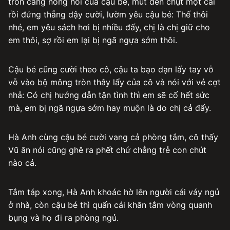
tròn căng nóng hổi của cậu bé, mút đến chụt một cái
rồi đứng thẳng dậy cười, lườm yêu cậu bé: Thế thôi
nhé, em yêu sách hơi bị nhiều đấy, chị là chị giữ cho
em thôi, sợ rồi em lại bị ngã ngựa sớm thôi.
Cậu bé cũng cười theo cô, cậu ta bạo dạn lấy tay vỗ
vỗ vào bộ mông tròn thây lẩy của cô và nói với vẻ cợt
nhả: Có chị hướng dẫn tận tình thì em sẽ cố hết sức
mà, em bị ngã ngựa sớm hay muộn là do chị cả đấy.
Hà Anh cùng cậu bé cười vang cả phòng tắm, cô thấy
Vũ ăn nói cũng ghê ra phết chứ chẳng trẻ con chút
nào cả.
Tắm táp xong, Hà Anh khoác hờ lên người cái váy ngủ
ở nhà, còn cậu bé thì quấn cái khăn tắm vòng quanh
bụng và họ đi ra phòng ngủ.