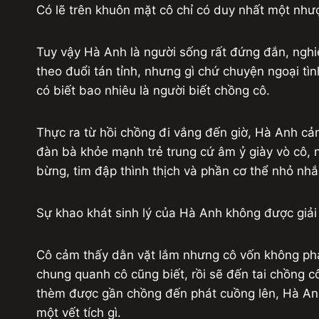
Có lẽ trên khuôn mặt cô chỉ có duy nhất một nhược
Tuy vậy Hà Anh là người sống rất đứng đắn, nghi
theo đuổi tán tỉnh, nhưng gì chứ chuyện ngoại tìn
có biết bao nhiêu là người biết chồng cô.
Thực ra từ hồi chồng đi vắng đến giờ, Hà Anh cảm
đàn bà khỏe mạnh trẻ trung cứ âm ỷ giày vò cô,
bừng, tim đập thình thịch và phần cơ thể nhỏ nh
Sự khao khát sinh lý của Hà Anh không được giải
Cô cảm thấy dằn vặt lắm nhưng cô vốn không phải 
chung quanh cô cũng biết, rồi sẽ đến tai chồng 
thèm được gần chồng đến phát cuồng lên, Hà Anh ch
một vết tích gì.