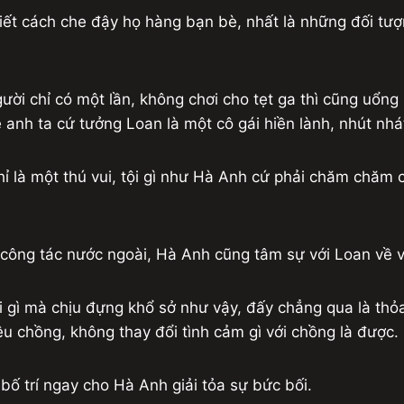
biết cách che đậy họ hàng bạn bè, nhất là những đối t
ười chỉ có một lần, không chơi cho tẹt ga thì cũng uổng 
anh ta cứ tưởng Loan là một cô gái hiền lành, nhút nhá
ỉ là một thú vui, tội gì như Hà Anh cứ phải chăm chăm c
i công tác nước ngoài, Hà Anh cũng tâm sự với Loan về 
i gì mà chịu đựng khổ sở như vậy, đấy chẳng qua là th
yêu chồng, không thay đổi tình cảm gì với chồng là được.
bố trí ngay cho Hà Anh giải tỏa sự bức bối.