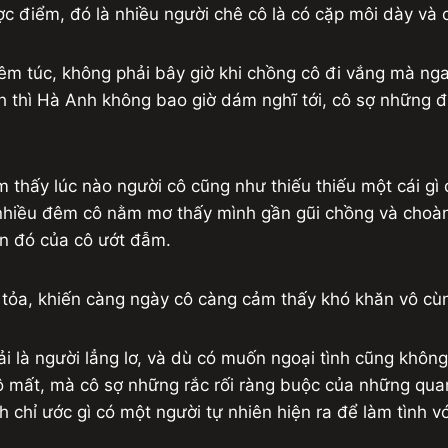
 điểm, đó là nhiều người chê cô là có cặp môi dày và cặp
êm túc, không phải bây giờ khi chồng cô đi vắng mà nga
h thì Hà Anh không bao giờ dám nghĩ tới, cô sợ những đi
 thấy lúc nào người cô cũng như thiếu thiếu một cái gì
 nhiều đêm cô nằm mơ thấy mình gần gũi chồng và choà
ắn đó của cô ướt đẫm.
 tỏa, khiến càng ngày cô càng cảm thấy khó khăn vô cù
là người lẳng lơ, và dù có muốn ngoại tình cũng không p
cô mất, mà cô sợ những rắc rối ràng buộc của những qu
ỉ ước gì có một người tự nhiên hiện ra để làm tình với 