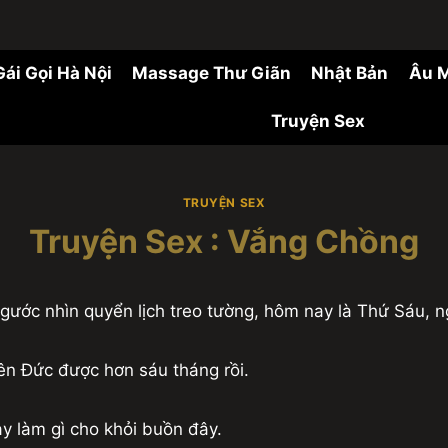
Gái Gọi Hà Nội
Massage Thư Giãn
Nhật Bản
Âu 
Truyện Sex
TRUYỆN SEX
Truyện Sex : Vắng Chồng
ước nhìn quyển lịch treo tường, hôm nay là Thứ Sáu, ng
bên Đức được hơn sáu tháng rồi.
y làm gì cho khỏi buồn đây.