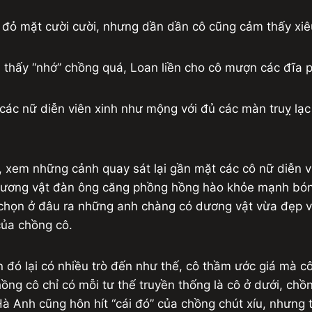
đỏ mặt cười cười, nhưng dần dần cô cũng cảm thấy xiêu 
ảm thấy “nhớ” chồng quá, Loan liền cho cô mượn các đĩa
các nữ diễn viên xinh như mộng với đủ các màn truỵ lạ
 xem những cảnh quay sát lại gần mặt các cô nữ diễn v
i dương vật đàn ông căng phồng hồng hào khỏe mạnh bó
ọ chọn ở đâu ra những anh chàng có dương vật vừa đẹp v
của chồng cô.
đó lại có nhiều trò đến như thế, cô thầm ước giá mà c
hồng cô chỉ có mỗi tư thế truyền thống là cô ở dưới, ch
à Anh cũng hôn hít “cái đó” của chồng chút xíu, nhưng 