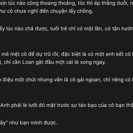
 xịn lúc nào cũng thoang thoảng, tóc thì ép thẳng duỗi,
như cô chưa nghĩ đến chuyện lấy chồng.
lấy lúc nào chả được, tuổi trẻ chỉ có một lần, cứ tận h
 mê mệt cô để dự trữ rồi, đặc biệt là có một anh kết c
, chỉ cần Loan gật đầu một cái là xong ngay.
nh điệu một chút nhưng vẫn là cô gái ngoan, chỉ riêng có
nh phải lè lưỡi đỏ mặt trước sự táo bạo của cô bạn th
tây” như bạn mình được.