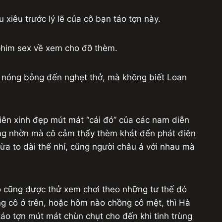
xiêu trước lý lẽ của cô bạn táo tợn này.
 phim sex về xem cho đỡ thèm.
c nóng bỏng đến nghẹt thở, mà không biết Loan
iên xinh đẹp mút mát “cái đó” của các nam diễn
ng nhờn mà cô cảm thấy thèm khát đến phát điên
ừa to dài thế nhỉ, cũng người châu á với nhau mà
ô cũng được thử xem chơi theo những tư thế đó
ồng cô ở trên, hoặc hôm nào chồng cô mệt, thì Hà
táo tợn mút mát chùn chụt cho đến khi tinh trùng