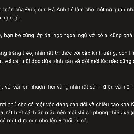
 toán của Đức, còn Hà Anh thì làm cho một cơ quan nhà
 nghĩ gì.
 bạn bè cùng lớp đại học ngoại ngữ với cô ai cũng phải 
g trắng trẻo, nhìn rất trí thức với cặp kính trắng, còn 
t với cái mũi dọc dừa xinh xắn và đôi môi lúc nào cũng
i, với vài lọn nhuộm hơi vàng nhìn rất sành điệu và hiện 
 trời phú cho cô một vóc dáng cân đối và chiều cao khá 
lại rất biết cách ăn mặc nên mỗi khi cô phóng chiếc xe
 có một đứa con nhỏ lên 6 tuổi rồi cả.